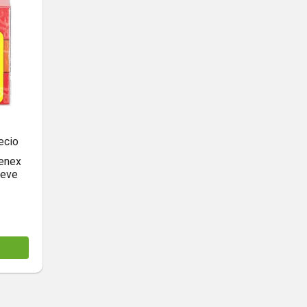
ecio
eenex
leve