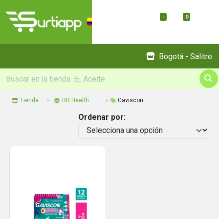
-
0
Menu
Bogotá - Salitre
Tienda
RB Health
Gaviscon
Ordenar por: