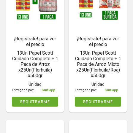
¡Registrate! para ver
¡Registrate! para ver
el precio
el precio
13Un Papel Scott
13Un Papel Scott
Cuidado Completo + 1
Cuidado Completo + 1
Paca de Arroz
Paca de Arroz Mixto
x25Un(Florhuila)
x25Un(Florhuila/Roa)
x500gr
x500gr
Unidad
Unidad
Entregado por:
Surtiapp
Entregado por:
Surtiapp
REGISTRARME
REGISTRARME