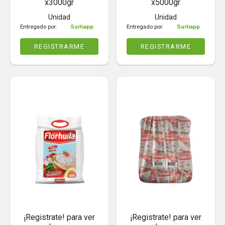
x3000gr
x5000gr
Unidad
Unidad
Entregado por:
Surtiapp
Entregado por:
Surtiapp
REGISTRARME
REGISTRARME
¡Registrate! para ver
¡Registrate! para ver