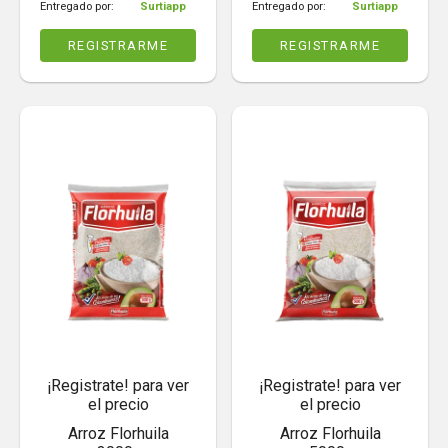
Entregado por:
Surtiapp
Entregado por:
Surtiapp
REGISTRARME
REGISTRARME
¡Registrate! para ver
¡Registrate! para ver
el precio
el precio
Arroz Florhuila
Arroz Florhuila