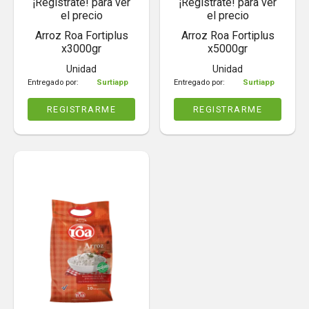
¡Registrate! para ver
¡Registrate! para ver
el precio
el precio
Arroz Roa Fortiplus
Arroz Roa Fortiplus
x3000gr
x5000gr
Unidad
Unidad
Entregado por:
Surtiapp
Entregado por:
Surtiapp
REGISTRARME
REGISTRARME