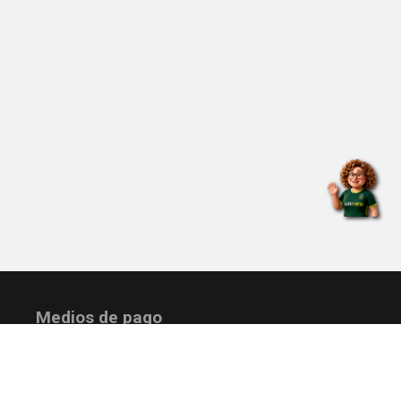
Medios de pago