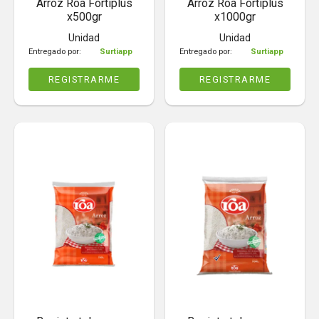
Arroz Roa Fortiplus
Arroz Roa Fortiplus
x500gr
x1000gr
Unidad
Unidad
Entregado por:
Surtiapp
Entregado por:
Surtiapp
REGISTRARME
REGISTRARME