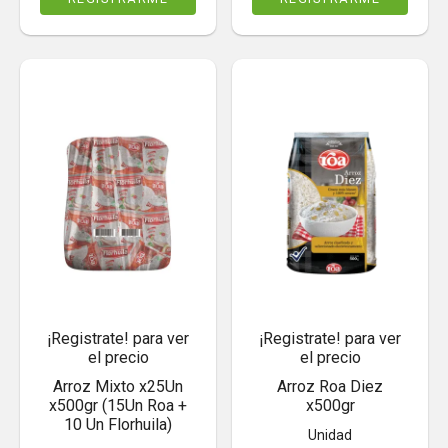
¡Registrate! para ver
¡Registrate! para ver
el precio
el precio
Arroz Mixto x25Un
Arroz Roa Diez
x500gr (15Un Roa +
x500gr
10 Un Florhuila)
Unidad