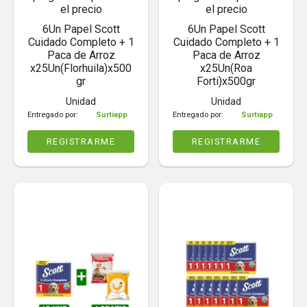
el precio
el precio
6Un Papel Scott
6Un Papel Scott
Cuidado Completo + 1
Cuidado Completo + 1
Paca de Arroz
Paca de Arroz
x25Un(Florhuila)x500
x25Un(Roa
gr
Forti)x500gr
Unidad
Unidad
Entregado por:
Surtiapp
Entregado por:
Surtiapp
REGISTRARME
REGISTRARME