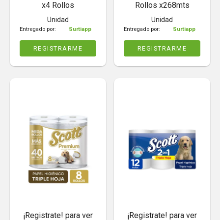
x4 Rollos
Rollos x268mts
Unidad
Unidad
Entregado por:
Surtiapp
Entregado por:
Surtiapp
REGISTRARME
REGISTRARME
¡Registrate! para ver
¡Registrate! para ver