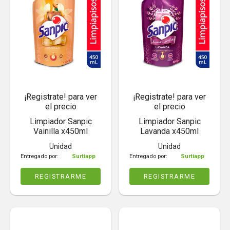
¡Registrate! para ver
¡Registrate! para ver
el precio
el precio
Limpiador Sanpic
Limpiador Sanpic
Vainilla x450ml
Lavanda x450ml
Unidad
Unidad
Entregado por:
Surtiapp
Entregado por:
Surtiapp
REGISTRARME
REGISTRARME