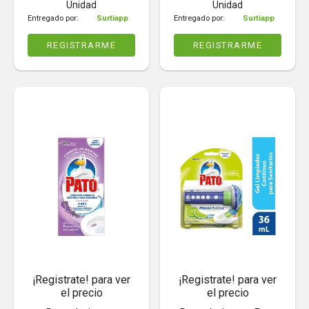
Unidad
Unidad
Entregado por:
Surtiapp
Entregado por:
Surtiapp
REGISTRARME
REGISTRARME
¡Registrate! para ver
¡Registrate! para ver
el precio
el precio