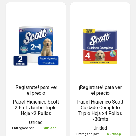
¡Registrate! para ver
¡Registrate! para ver
el precio
el precio
Papel Higiénico Scott
Papel Higiénico Scott
2 En 1 Jumbo Triple
Cuidado Completo
Hoja x2 Rollos
Triple Hoja x4 Rollos
x30mts
Unidad
Unidad
Entregado por:
Surtiapp
Entregado por:
Surtiapp