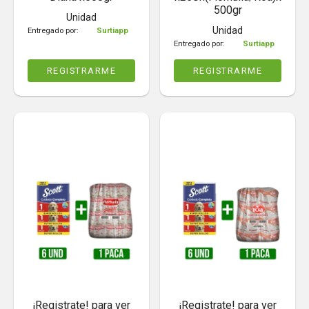
500gr
Unidad
Unidad
Entregado por:
Surtiapp
Entregado por:
Surtiapp
REGISTRARME
REGISTRARME
¡Registrate! para ver
¡Registrate! para ver