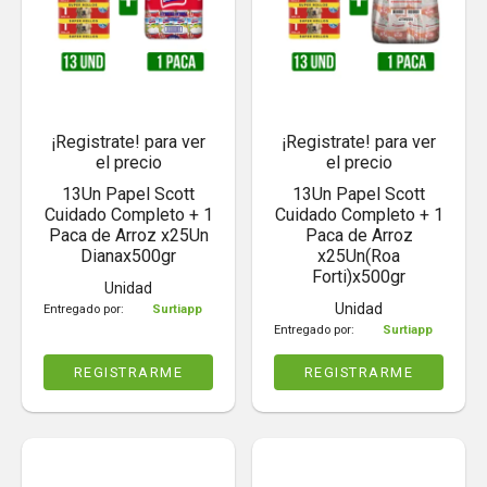
¡Registrate! para ver
¡Registrate! para ver
el precio
el precio
13Un Papel Scott
13Un Papel Scott
Cuidado Completo + 1
Cuidado Completo + 1
Paca de Arroz x25Un
Paca de Arroz
Dianax500gr
x25Un(Roa
Forti)x500gr
Unidad
Unidad
Entregado por:
Surtiapp
Entregado por:
Surtiapp
REGISTRARME
REGISTRARME