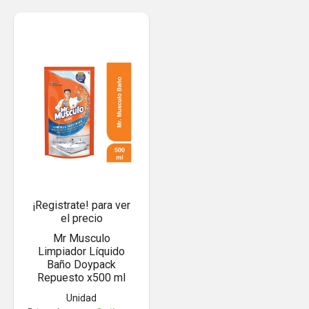
¡Registrate! para ver
el precio
Mr Musculo
Limpiador Líquido
Baño Doypack
Repuesto x500 ml
Unidad