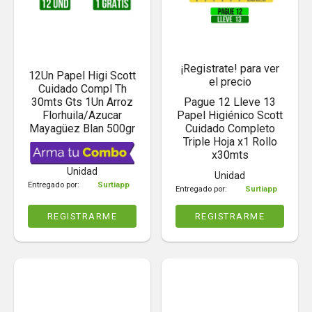
¡Registrate! para ver
12Un Papel Higi Scott
el precio
Cuidado Compl Th
30mts Gts 1Un Arroz
Pague 12 Lleve 13
Florhuila/Azucar
Papel Higiénico Scott
Mayagüez Blan 500gr
Cuidado Completo
Triple Hoja x1 Rollo
x30mts
Unidad
Unidad
Entregado por:
Surtiapp
Entregado por:
Surtiapp
REGISTRARME
REGISTRARME