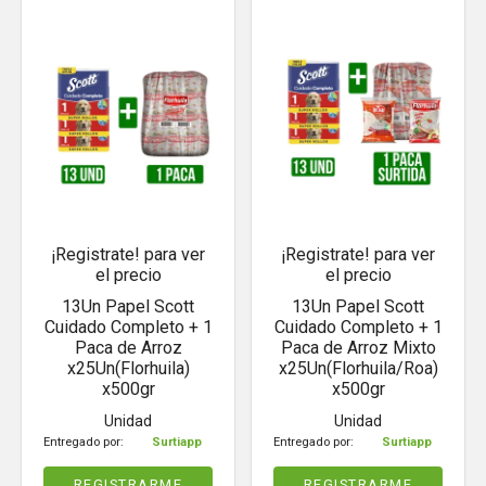
¡Registrate! para ver
¡Registrate! para ver
el precio
el precio
13Un Papel Scott
13Un Papel Scott
Cuidado Completo + 1
Cuidado Completo + 1
Paca de Arroz
Paca de Arroz Mixto
x25Un(Florhuila)
x25Un(Florhuila/Roa)
x500gr
x500gr
Unidad
Unidad
Entregado por:
Surtiapp
Entregado por:
Surtiapp
REGISTRARME
REGISTRARME