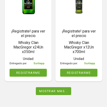
¡Registrate! para ver
¡Registrate! para ver
el precio
el precio
Whisky Clan
Whisky Clan
MacGregor x24Un
MacGregor x12Un
x350ml
x700ml
Unidad
Unidad
Entregado por:
Surtiapp
Entregado por:
Surtiapp
REGISTRARME
REGISTRARME
MOSTRAR MAS...