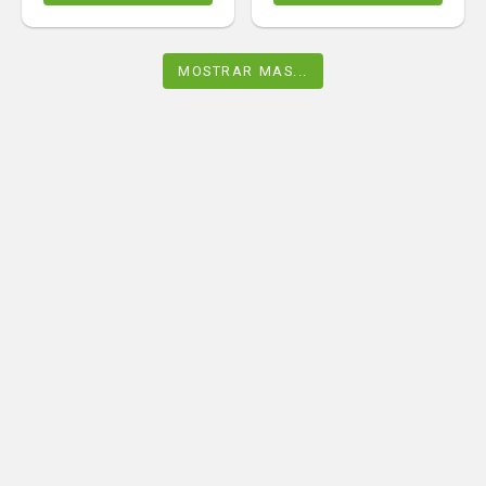
MOSTRAR MAS...