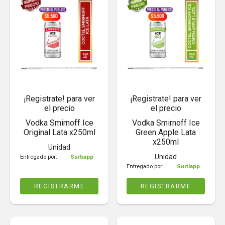
¡Registrate! para ver
¡Registrate! para ver
el precio
el precio
Vodka Smirnoff Ice
Vodka Smirnoff Ice
Original Lata x250ml
Green Apple Lata
x250ml
Unidad
Unidad
Entregado por:
Surtiapp
Entregado por:
Surtiapp
REGISTRARME
REGISTRARME