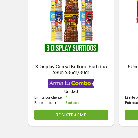
3Display Cereal Kellogg Surtidos
6Und
x8Un x36gr/30gr
Unidad
Límite por cliente:
4
Límite p
Entregado por:
Surtiapp
Entrega
REGISTRARME