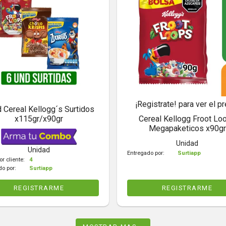
¡Registrate! para ver el pr
 Cereal Kellogg´s Surtidos
x115gr/x90gr
Cereal Kellogg Froot Lo
Megapaketicos x90gr
Unidad
Unidad
Entregado por:
Surtiapp
or cliente:
4
do por:
Surtiapp
REGISTRARME
REGISTRARME