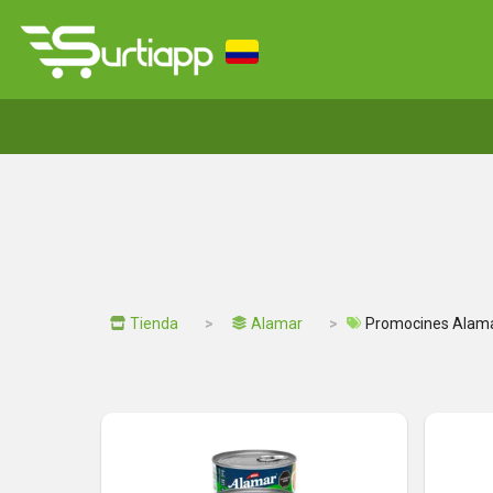
Tienda
Alamar
Promocines Alama