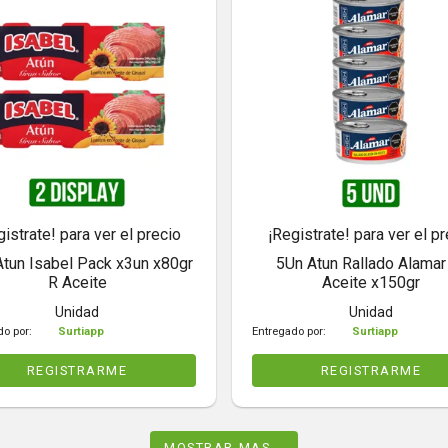
gistrate! para ver el precio
¡Registrate! para ver el pr
tun Isabel Pack x3un x80gr
5Un Atun Rallado Alamar
R Aceite
Aceite x150gr
Unidad
Unidad
do por:
Surtiapp
Entregado por:
Surtiapp
REGISTRARME
REGISTRARME
MOSTRAR MAS...