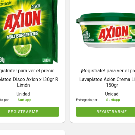
gistrate! para ver el precio
¡Registrate! para ver el pr
latos Disco Axion x130gr R
Lavaplatos Axión Crema 
Limón
150gr
Unidad
Unidad
do por:
Surtiapp
Entregado por:
Surtiapp
REGISTRARME
REGISTRARME