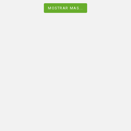
MOSTRAR MAS...