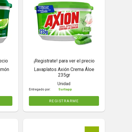
ecio
¡Registrate! para ver el precio
Limón
Lavaplatos Axión Crema Áloe
235gr
Unidad
Entregado por:
Surtiapp
REGISTRARME