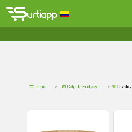
Tienda
Colgate Exclusivo.
Lavaloz