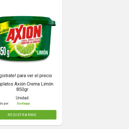
gistrate! para ver el precio
platos Axión Crema Limón
850gr
Unidad
do por:
Surtiapp
REGISTRARME