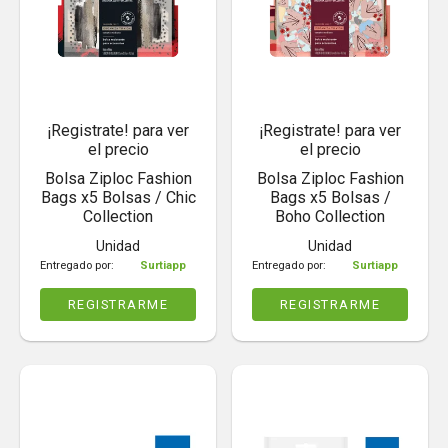
¡Registrate! para ver
¡Registrate! para ver
el precio
el precio
Bolsa Ziploc Fashion
Bolsa Ziploc Fashion
Bags x5 Bolsas / Chic
Bags x5 Bolsas /
Collection
Boho Collection
Unidad
Unidad
Entregado por:
Surtiapp
Entregado por:
Surtiapp
REGISTRARME
REGISTRARME