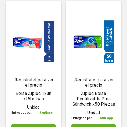
¡Registrate! para ver
¡Registrate! para ver
el precio
el precio
Bolsa Ziploc 12un
Ziploc Bolsa
x25bolsas
Reutilizable Para
Sándwich x50 Piezas
Unidad
Unidad
Entregado por:
Surtiapp
Entregado por:
Surtiapp