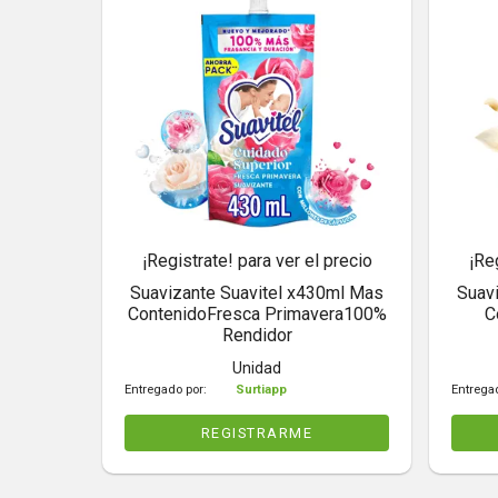
¡Registrate! para ver el precio
¡Re
Suavizante Suavitel x430ml Mas
Suav
ContenidoFresca Primavera100%
C
Rendidor
Unidad
Entregado por:
Surtiapp
Entrega
REGISTRARME