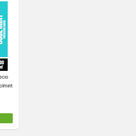
ecio
olmint