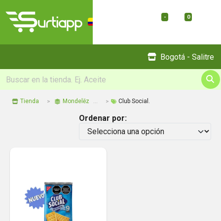
-
0
Menu
Bogotá - Salitre
Tienda
Mondelēz
Club Social.
Ordenar por: