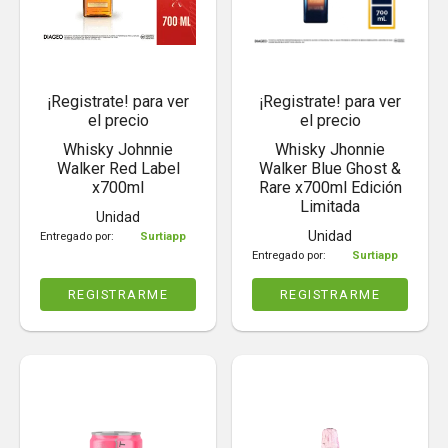
¡Registrate! para ver
¡Registrate! para ver
el precio
el precio
Whisky Johnnie
Whisky Jhonnie
Walker Red Label
Walker Blue Ghost &
x700ml
Rare x700ml Edición
Limitada
Unidad
Unidad
Entregado por:
Surtiapp
Entregado por:
Surtiapp
REGISTRARME
REGISTRARME