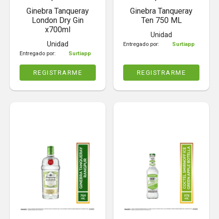
Ginebra Tanqueray
Ginebra Tanqueray
London Dry Gin
Ten 750 ML
x700ml
Unidad
Unidad
Entregado por:
Surtiapp
Entregado por:
Surtiapp
REGISTRARME
REGISTRARME