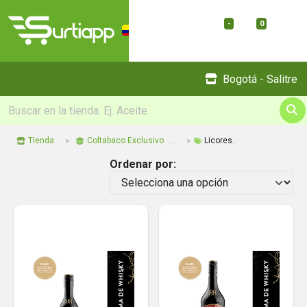
-
0
Menu
Bogotá - Salitre
Tienda
Coltabaco Exclusivo
Licores.
Ordenar por: