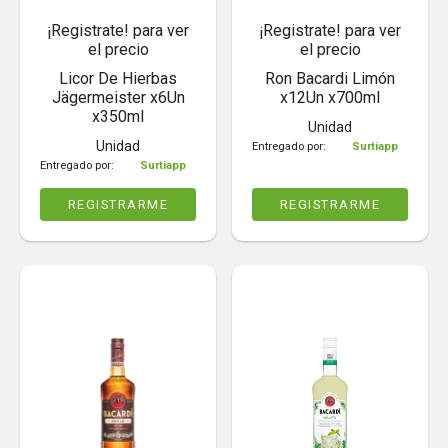
¡Registrate! para ver
¡Registrate! para ver
el precio
el precio
Licor De Hierbas
Ron Bacardi Limón
Jägermeister x6Un
x12Un x700ml
x350ml
Unidad
Unidad
Entregado por:
Surtiapp
Entregado por:
Surtiapp
REGISTRARME
REGISTRARME