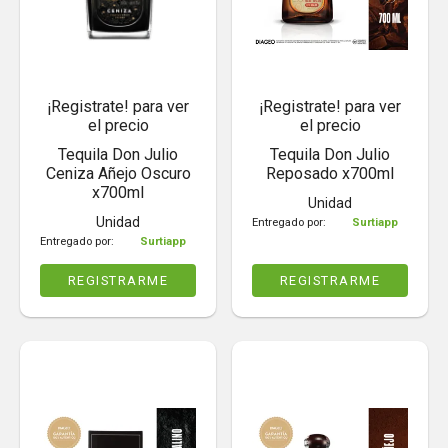
¡Registrate! para ver
¡Registrate! para ver
el precio
el precio
Tequila Don Julio
Tequila Don Julio
Ceniza Añejo Oscuro
Reposado x700ml
x700ml
Unidad
Unidad
Entregado por:
Surtiapp
Entregado por:
Surtiapp
REGISTRARME
REGISTRARME