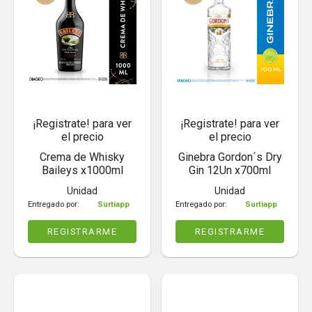
¡Registrate! para ver
¡Registrate! para ver
el precio
el precio
Crema de Whisky
Ginebra Gordon´s Dry
Baileys x1000ml
Gin 12Un x700ml
Unidad
Unidad
Entregado por:
Surtiapp
Entregado por:
Surtiapp
REGISTRARME
REGISTRARME