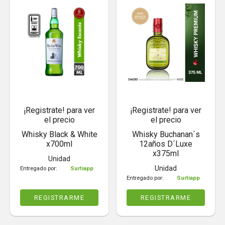
¡Registrate! para ver
¡Registrate! para ver
el precio
el precio
Whisky Black & White
Whisky Buchanan´s
x700ml
12años D´Luxe
x375ml
Unidad
Unidad
Entregado por:
Surtiapp
Entregado por:
Surtiapp
REGISTRARME
REGISTRARME