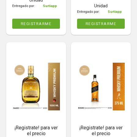
Unidad
Unidad
Entregado por:
Surtiapp
Entregado por:
Surtiapp
REGISTRARME
REGISTRARME
¡Registrate! para ver
¡Registrate! para ver
el precio
el precio