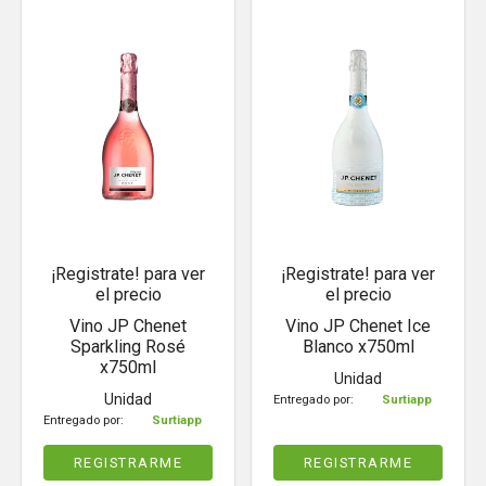
¡Registrate! para ver
¡Registrate! para ver
el precio
el precio
Vino JP Chenet
Vino JP Chenet Ice
Sparkling Rosé
Blanco x750ml
x750ml
Unidad
Unidad
Entregado por:
Surtiapp
Entregado por:
Surtiapp
REGISTRARME
REGISTRARME