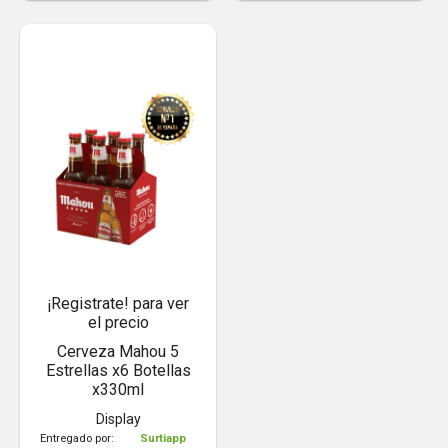
¡Registrate! para ver
el precio
Cerveza Mahou 5
Estrellas x6 Botellas
x330ml
Display
Entregado por:
Surtiapp