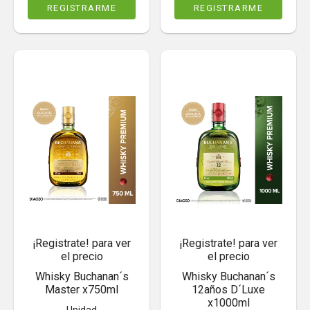
REGISTRARME
REGISTRARME
¡Registrate! para ver
¡Registrate! para ver
el precio
el precio
Whisky Buchanan´s
Whisky Buchanan´s
Master x750ml
12años D´Luxe
x1000ml