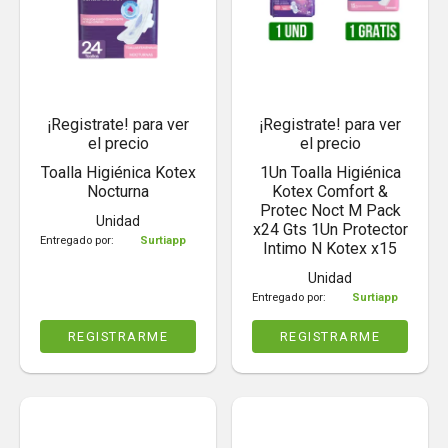
¡Registrate! para ver
¡Registrate! para ver
el precio
el precio
Toalla Higiénica Kotex
1Un Toalla Higiénica
Nocturna
Kotex Comfort &
Protec Noct M Pack
Unidad
x24 Gts 1Un Protector
Entregado por:
Surtiapp
Intimo N Kotex x15
Unidad
Entregado por:
Surtiapp
REGISTRARME
REGISTRARME