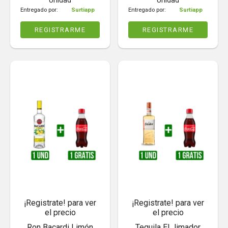
Entregado por:
Surtiapp
Entregado por:
Surtiapp
REGISTRARME
REGISTRARME
¡Registrate! para ver
¡Registrate! para ver
el precio
el precio
Ron Bacardi Limón
Tequila El Jimador