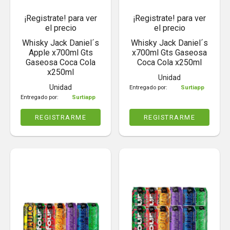
¡Registrate! para ver
¡Registrate! para ver
el precio
el precio
Whisky Jack Daniel´s
Whisky Jack Daniel´s
Apple x700ml Gts
x700ml Gts Gaseosa
Gaseosa Coca Cola
Coca Cola x250ml
x250ml
Unidad
Unidad
Entregado por:
Surtiapp
Entregado por:
Surtiapp
REGISTRARME
REGISTRARME