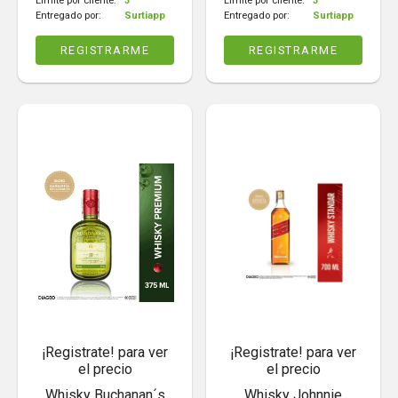
Límite por cliente:
3
Límite por cliente:
3
Entregado por:
Surtiapp
Entregado por:
Surtiapp
REGISTRARME
REGISTRARME
¡Registrate! para ver
¡Registrate! para ver
el precio
el precio
Whisky Buchanan´s
Whisky Johnnie