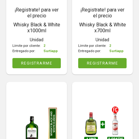
¡Registrate! para ver
¡Registrate! para ver
el precio
el precio
Whisky Black & White
Whisky Black & White
x1000ml
x700ml
Unidad
Unidad
Límite por cliente:
2
Límite por cliente:
2
Entregado por:
Surtiapp
Entregado por:
Surtiapp
REGISTRARME
REGISTRARME