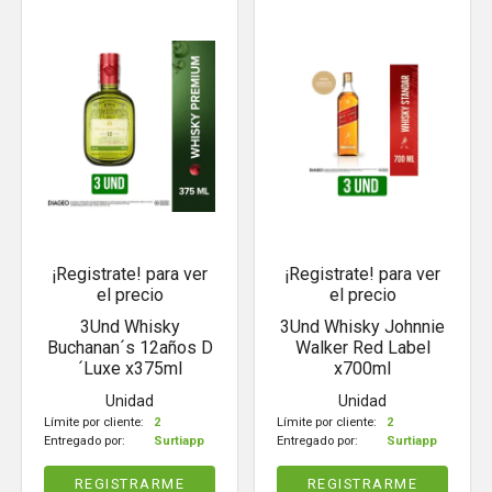
¡Registrate! para ver
¡Registrate! para ver
el precio
el precio
3Und Whisky
3Und Whisky Johnnie
Buchanan´s 12años D
Walker Red Label
´Luxe x375ml
x700ml
Unidad
Unidad
Límite por cliente:
2
Límite por cliente:
2
Entregado por:
Surtiapp
Entregado por:
Surtiapp
REGISTRARME
REGISTRARME