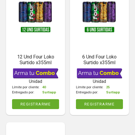
12 Und Four Loko
6 Und Four Loko
Surtido x355ml
Surtido x355ml
Unidad
Unidad
Límite por cliente:
40
Límite por cliente:
25
Entregado por:
Surtiapp
Entregado por:
Surtiapp
REGISTRARME
REGISTRARME