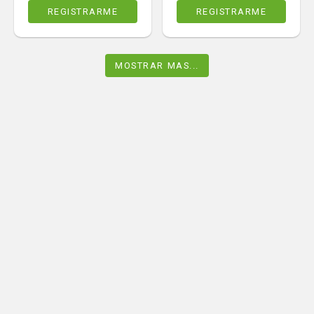
REGISTRARME
REGISTRARME
MOSTRAR MAS...