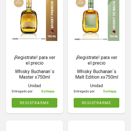
¡Registrate! para ver
¡Registrate! para ver
el precio
el precio
Whisky Buchanan´s
Whisky Buchanan´s
Master x750ml
Malt Edition xx750ml
Unidad
Unidad
Entregado por:
Surtiapp
Entregado por:
Surtiapp
REGISTRARME
REGISTRARME