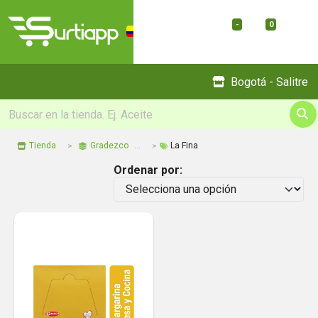
-
0
Menu
Bogotá - Salitre
Tienda
Gradezco
La Fina
Ordenar por: