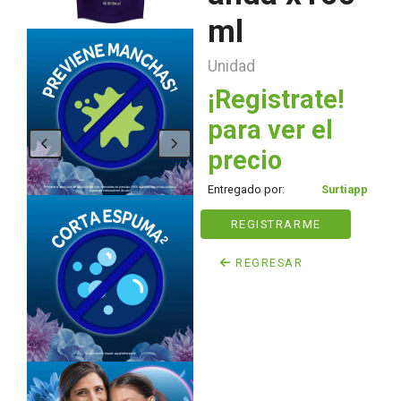
ml
Unidad
¡Registrate!
para ver el
precio
Entregado por:
Surtiapp
REGISTRARME
REGRESAR