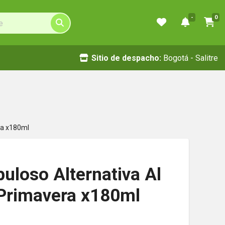
-
0
Sitio de despacho:
Bogotá - Salitre
ra x180ml
uloso Alternativa Al
 Primavera x180ml