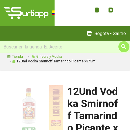
-
0
Menu
Bogotá - Salitre
Tienda
Ginebra y Vodka
12Und Vodka Smirnoff Tamarindo Picante x375ml
12Und Vod
ka Smirnof
f Tamarind
o Picante x