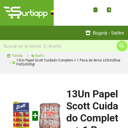
-
0
Menu
Bogotá - Salitre
Tienda
Baño
13Un Papel Scott Cuidado Completo + 1 Paca de Arroz x25Un(Roa
Forti)x500gr
13Un Papel
Scott Cuida
do Complet