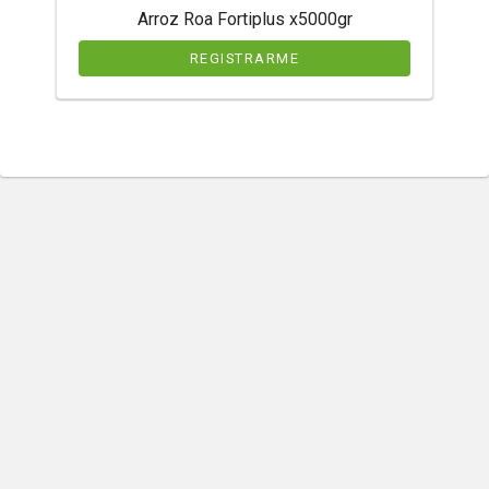
Arroz Roa Fortiplus x5000gr
REGISTRARME